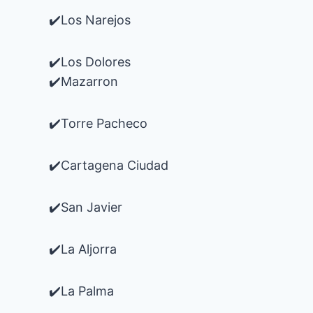
✔️Los Narejos
✔️Los Dolores
✔️Mazarron
✔️Torre Pacheco
✔️Cartagena Ciudad
✔️San Javier
✔️La Aljorra
✔️La Palma